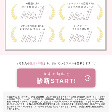
今すぐ無料で
診断START!
※調査⽅法:インターネット調査 調査概要：2022年1⽉ サイトのイメージ調査 調査提供：⽇本トレンドリサー
チ 回答数:①ITスクール ⼝コミ満⾜度 No.1(回答者数:1082) ②未経験の⽅におすすめのITスクール No.1(回答
者数:1099) ③フリーランスを⽬指している⽅におすすめのITスクール No.1(回答者数:1100) ④20代〜30代に
選ばれているITスクール No.1(回答者数:481) 実施対象：①〜③全国の男⼥、④全国の20代・30代の男⼥ 本調
査はサイトのイメージをもとにアンケートを実施し集計しております。サービス(商品)の利⽤の有無は聴取し
ておりません。